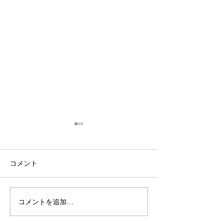
🍞【イベント出店のお知
🛍【出店のお知
らせ】「てらまち体験学
「くみまちマルシェ
習」でパン販売します！
インズ桑名店」
こんにちは、なもパンです。
コメント
今日は、うれしい
パンが登場しま
このたび、桑名市の寺町商店
お届けします📣 このたび、カ
街で開催される「てらまち体
インズ桑名店で開
験学習」にて、なもパンが子
「くみまちマルシ
コメントを追加…
どもたちのお昼ごはんを販売
もパンが参加させ