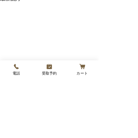
電話
受取予約
カート
🍞【イベント出店のお知
🛍【出店のお知
らせ】「てらまち体験学
「くみまちマルシェ
習」でパン販売します！
インズ桑名店」
こんにちは、なもパンです。
コメント
今日は、うれしい
パンが登場しま
このたび、桑名市の寺町商店
お届けします📣 このたび、カ