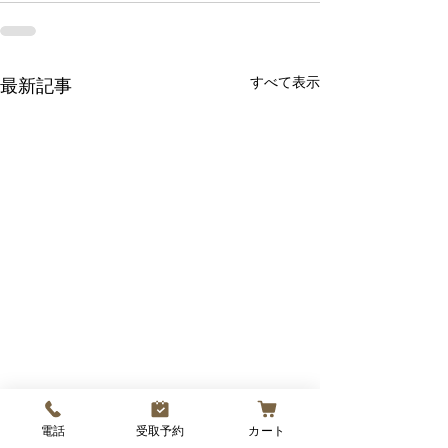
すべて表示
最新記事
🍞【イベント出店のお知
🛍【出店のお知
電話
受取予約
カート