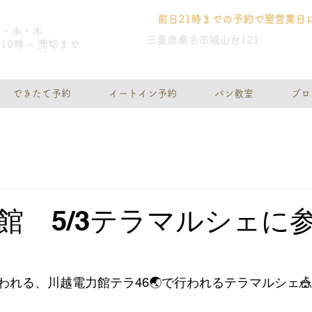
前日21時までの予約で翌営業日
火・水・木
三重県桑名市城山台121
10時 ~ 売切まで
できたて予約
イートイン予約
パン教室
ブロ
館 5/3テラマルシェに
われる、川越電力館テラ46🌏で行われるテラマルシェ