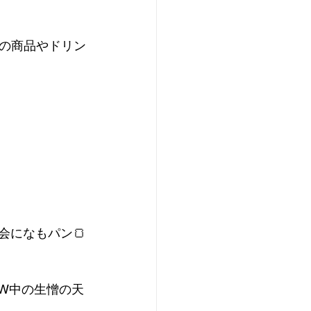
けの商品やドリン
会になもパン🍞
W中の生憎の天