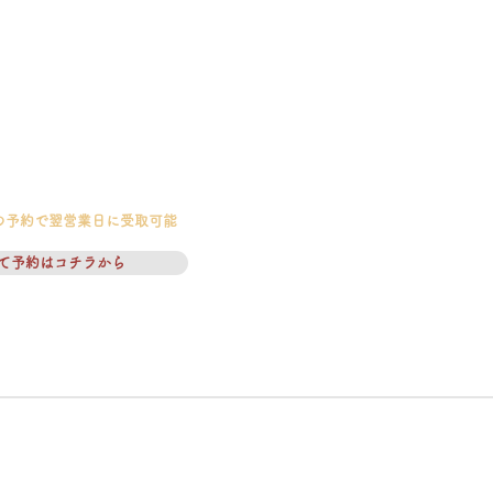
の予約で翌営業日に受取可能
て予約はコチラから
ついて
​