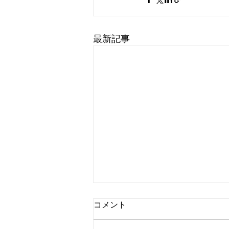
最新記事
毎日にちょうどいい
コメント
なもパンの水口です 2026年もど