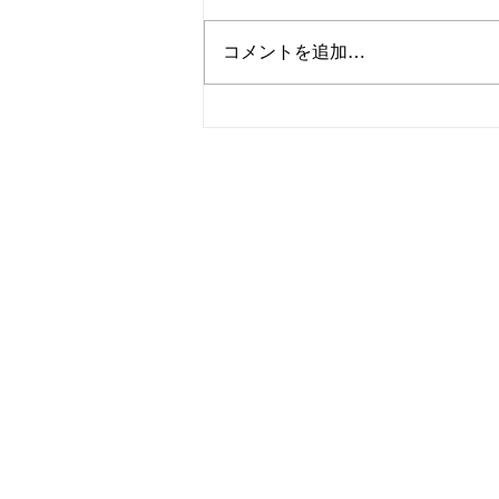
うぞよろしくお願いいたします
お久しぶりのブログ 2026年こそ
コメントを追加…
は続ける！とここに宣言して、今
年の目標にします！ なもパンで
は、各種SNSも運用していて、
いろんなネタを仕込んでいくわけ
ですが。 お店のコンセプト、と
いうのはとても大切で、 オープ
ン以来、なもパンでは「毎日のお
母さんのごはんのようなパン」を
モットーにお店をやっています
私自身、二児の母親であり、手抜
き