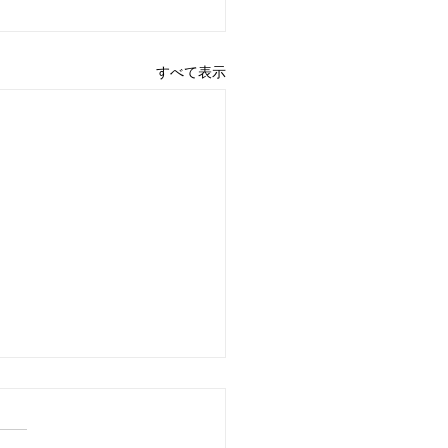
すべて表示
【出店のお知らせ】「くみ
マルシェ in カインズ桑
」に、なもパンが登場し