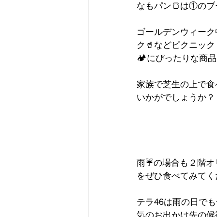
なもパン🍞は①の
ゴールデンウィーク中
ク🥤などピクニック
🏕にぴったりな商
家族で芝生の上で食
いかがでしょうか？
雨☔️の場合も２階
をぜひ食べてみてく
テラ46は雨の日で
気のお出かけ先の候