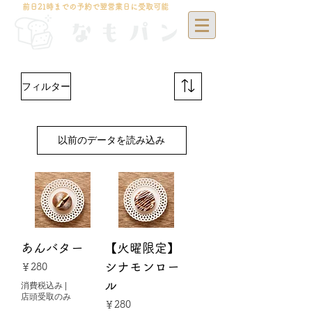
前日21時までの予約で翌営業日に受取可能
フィルター
以前のデータを読み込み
あんバター
【火曜限定】
シナモンロー
価格
￥280
ル
消費税込み
|
店頭受取のみ
価格
￥280