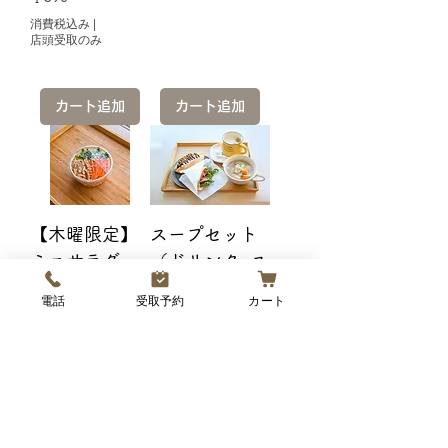
消費税込み
|
店頭受取のみ
カート追加
カート追加
【木曜限定】
スープセット
ミニサラダ
（ドリンク+ス
ープ）
価格
￥250
電話
受取予約
カート
セール価格
消費税込み
|
￥700
より
店頭受取のみ
消費税込み
|
店頭受取のみ
カート追加
カート追加