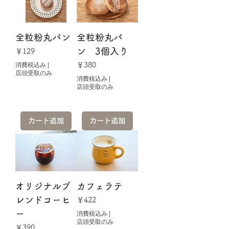
全粒粉丸パン
全粒粉丸パ
ン 3個入り
価格
￥129
価格
消費税込み
|
￥380
店頭受取のみ
消費税込み
|
店頭受取のみ
カート追加
カート追加
オリジナルブ
カフェラテ
レンドコーヒ
価格
￥422
ー
消費税込み
|
店頭受取のみ
価格
￥390