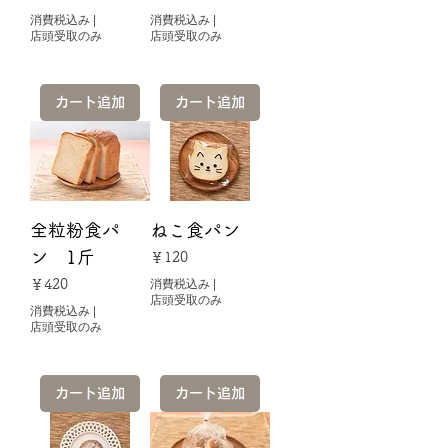
消費税込み
|
消費税込み
|
店頭受取のみ
店頭受取のみ
カート追加
カート追加
全粒粉食パ
ねこ食パン
ン 1斤
価格
￥120
価格
￥420
消費税込み
|
店頭受取のみ
消費税込み
|
店頭受取のみ
カート追加
カート追加