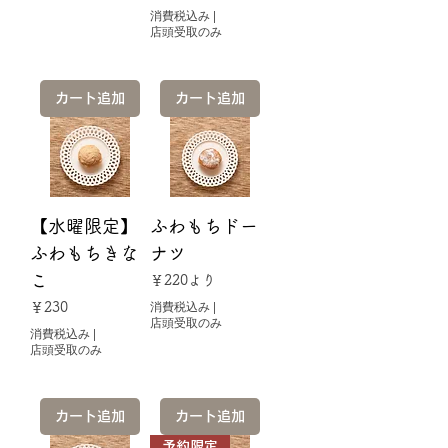
消費税込み
|
店頭受取のみ
カート追加
カート追加
【水曜限定】
ふわもちドー
ふわもちきな
ナツ
こ
セール価格
￥220
より
価格
￥230
消費税込み
|
店頭受取のみ
消費税込み
|
店頭受取のみ
カート追加
カート追加
予約限定