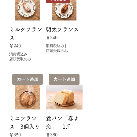
ミルクフラン
明太フランス
ス
価格
￥240
価格
￥240
消費税込み
|
店頭受取のみ
消費税込み
|
店頭受取のみ
カート追加
カート追加
ミニフラン
食パン「春よ
ス 3個入り
恋」 1斤
価格
価格
￥350
￥380