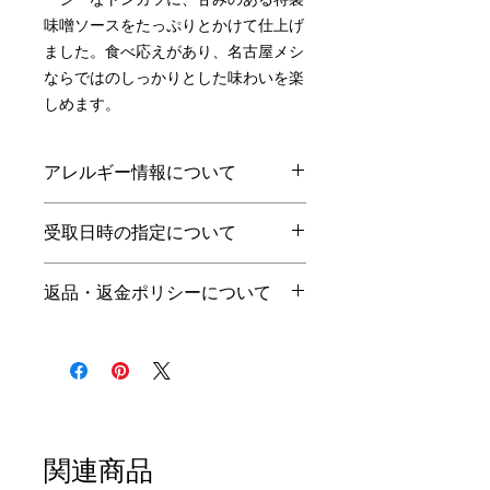
味噌ソースをたっぷりとかけて仕上げ
ました。食べ応えがあり、名古屋メシ
ならではのしっかりとした味わいを楽
しめます。
アレルギー情報について
小
乳
卵
え
その他
受取日時の指定について
麦
び
受取前日の21時までの注文で、翌
返品・返金ポリシーについて
○
○
○
ゴマ、豚
日に受取可能です。
肉
受取可能時間は当店の営業日・営
商品の性質上、お客様のご都合で
業時間のみとなっております。
の返品はお断りさせて頂きます。
営業日：火・水・木（10時〜売
ご注文頂いた商品に品間違えや不
切れまで）
良がございましたら、商品受取当
日に、お電話にてご連絡くださ
い。
関連商品
商品のお引取りをさせて頂き、交