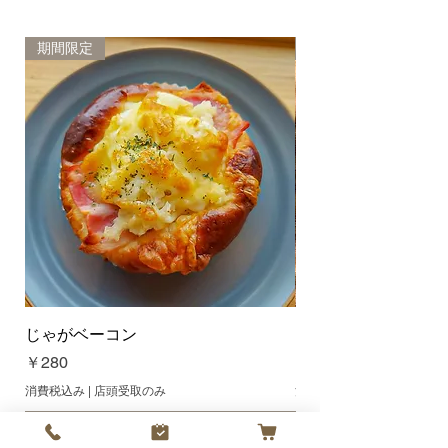
換または返金させて頂きます。 ま
た、品間違えや不良の商品は、そ
のままお取り置きくださいますよ
期間限定
新商品
うお願い致します。 商品のお取り
置きができない場合は、交換また
は返金の対象外とさせて頂く場合
がございますので、ご了承お願い
致します。
じゃがベーコン
オレンジクリームチ
価格
価格
￥280
￥300
消費税込み
|
店頭受取のみ
消費税込み
カートに追加する