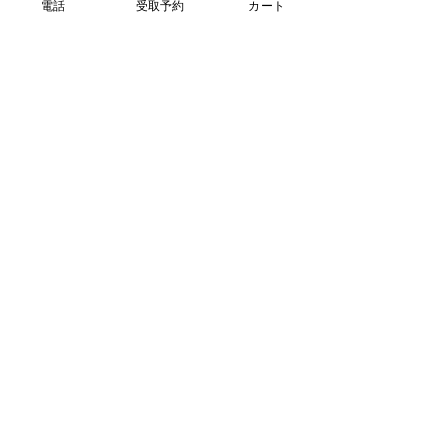
電話
受取予約
カート
営業日：火・水・木
​営業時間：10時 ~ 売切まで
前日21時までの予約で翌営業日に受取可能
できたて予約はコチラから