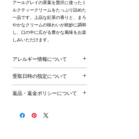
アールグレイの茶葉を贅沢に使ったミ
ルクティークリームをたっぷり詰めた
一品です。上品な紅茶の香りと、まろ
やかなクリームの味わいが絶妙に調和
し、口の中に広がる豊かな風味をお楽
しみいただけます。
アレルギー情報について
小麦
乳
卵
えび
その他
受取日時の指定について
○
○
受取前日の21時までの注文で、翌
返品・返金ポリシーについて
日に受取可能です。
受取可能時間は当店の営業日・営
商品の性質上、お客様のご都合で
業時間のみとなっております。
の返品はお断りさせて頂きます。
営業日：火・水・木（10時〜売
ご注文頂いた商品に品間違えや不
切れまで）
良がございましたら、商品受取当
日に、お電話にてご連絡くださ
い。