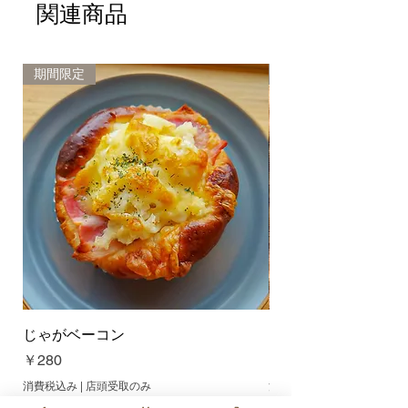
関連商品
商品のお引取りをさせて頂き、交
換または返金させて頂きます。 ま
た、品間違えや不良の商品は、そ
のままお取り置きくださいますよ
期間限定
新商品
うお願い致します。 商品のお取り
置きができない場合は、交換また
は返金の対象外とさせて頂く場合
がございますので、ご了承お願い
致します。
じゃがベーコン
オレンジクリームチ
価格
価格
￥280
￥300
消費税込み
|
店頭受取のみ
消費税込み