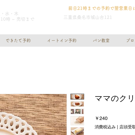
前日21時までの予約で翌営業日
火・水・木
三重県桑名市城山台121
10時 ~ 売切まで
できたて予約
イートイン予約
パン教室
ブロ
ママのク
価
￥240
格
消費税込み
|
店頭受