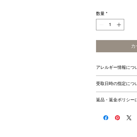
数量
*
カ
アレルギー情報につ
小麦
乳
受取日時の指定につ
○
受取前日の21時
○
返品・返金ポリシー
す。
受取可能時間は当
商品の性質上、お
ております。
せて頂きます。 
営業日：火・水
がございましたら
連絡ください。
商品のお引取りを