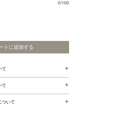
0/100
ートに追加する
いて
卵
えび
その他
いて
までの注文で、翌日に受取可能で
○
について
店の営業日・営業時間のみとなっ
客様のご都合での返品はお断りさ
ご注文頂いた商品に品間違えや不良
・木（10時〜売切れまで）
、商品受取当日に、お電話にてご
させて頂き、交換または返金させ