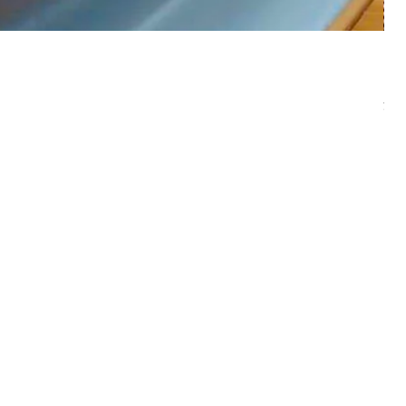
オ
価
￥3
消費