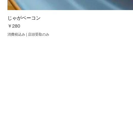
じゃがベーコン
価格
￥280
消費税込み
|
店頭受取のみ