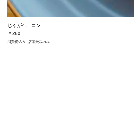
じゃがベーコン
価格
￥280
消費税込み
|
店頭受取のみ