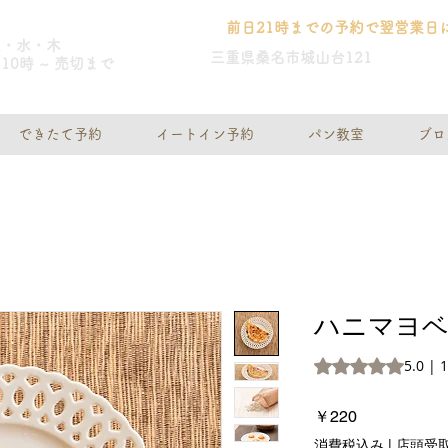
前日21時までの予約で翌営業日
火・水・木
三重県桑名市城山台121
10時 ~ 売切まで
できたて予約
イートイン予約
パン教室
ブロ
ハニマヨ
評価は1件のレビュ
5.0 
価
￥220
格
消費税込み
|
店頭受