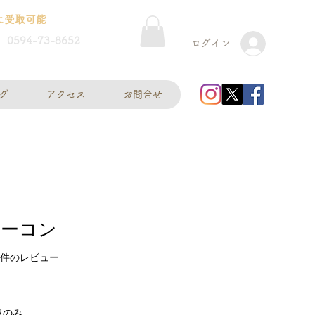
に受取可能
0594-73-8652
ログイン
グ
アクセス
お問合せ
ベーコン
ーに基づき、5つ星中5.0です。
| 1件のレビュー
取のみ