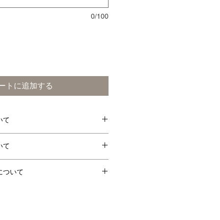
0/100
ートに追加する
いて
卵
えび
その他
いて
までの注文で、翌日に受取可能で
○
豚肉、
について
はちみ
店の営業日・営業時間のみとなっ
つ
客様のご都合での返品はお断りさ
ご注文頂いた商品に品間違えや不良
・木（10時〜売切れまで）
、商品受取当日に、お電話にてご