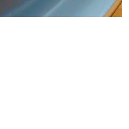
オ
価
￥3
消費