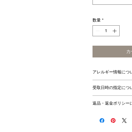
数量
*
カ
アレルギー情報につ
小麦
乳
受取日時の指定につ
○
受取前日の21時
○
返品・返金ポリシー
す。
受取可能時間は当
商品の性質上、お
ております。
せて頂きます。 
営業日：火・水
がございましたら