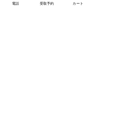
電話
受取予約
カート
営業日：火・水・木
​営業時間：10時 ~ 売切まで
前日21時までの予約で翌営業日に受取可能
できたて予約はコチラから