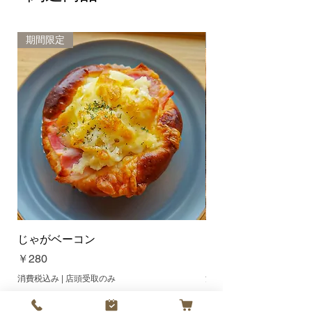
換または返金させて頂きます。 ま
た、品間違えや不良の商品は、そ
のままお取り置きくださいますよ
期間限定
新商品
うお願い致します。 商品のお取り
置きができない場合は、交換また
は返金の対象外とさせて頂く場合
がございますので、ご了承お願い
致します。
じゃがベーコン
オレンジクリームチ
価格
価格
￥280
￥300
消費税込み
|
店頭受取のみ
消費税込み
カートに追加する