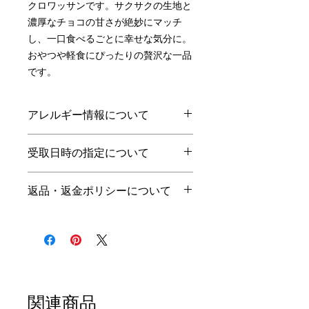
クロワッサンです。サクサクの生地と
濃厚なチョコの甘さが絶妙にマッチ
し、一口食べるごとに幸せな気分に。
おやつや軽食にぴったりの贅沢な一品
です。
アレルギー情報について
小麦
乳
卵
えび
その他
受取日時の指定について
○
○
○
受取前日の21時までの注文で、翌
返品・返金ポリシーについて
日に受取可能です。
受取可能時間は当店の営業日・営
商品の性質上、お客様のご都合で
業時間のみとなっております。
の返品はお断りさせて頂きます。
営業日：火・水・木（10時〜売
ご注文頂いた商品に品間違えや不
切れまで）
良がございましたら、商品受取当
日に、お電話にてご連絡くださ
い。
関連商品
商品のお引取りをさせて頂き、交