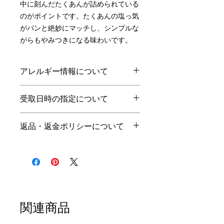
中に刻んだたくあんが詰められている
のがポイントです。たくあんの塩っ気
がパンと絶妙にマッチし、シンプルな
がらもやみつきになる味わいです。
アレルギー情報について
小麦
乳
卵
えび
その他
受取日時の指定について
○
○
○
受取前日の21時までの注文で、翌
返品・返金ポリシーについて
日に受取可能です。
受取可能時間は当店の営業日・営
商品の性質上、お客様のご都合で
業時間のみとなっております。
の返品はお断りさせて頂きます。
営業日：火・水・木（10時〜売
ご注文頂いた商品に品間違えや不
切れまで）
良がございましたら、商品受取当
日に、お電話にてご連絡くださ
い。
関連商品
商品のお引取りをさせて頂き、交
換または返金させて頂きます。 ま