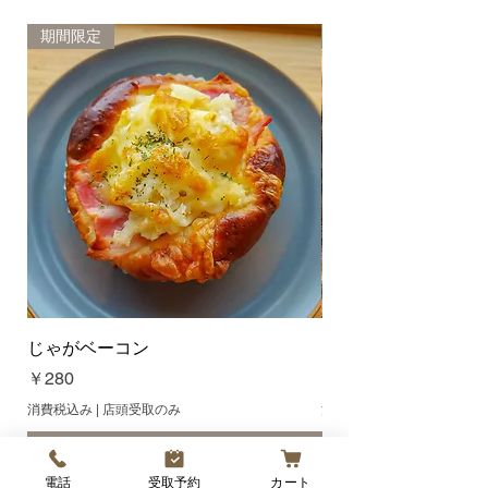
た、品間違えや不良の商品は、そ
のままお取り置きくださいますよ
期間限定
新商品
うお願い致します。 商品のお取り
置きができない場合は、交換また
は返金の対象外とさせて頂く場合
がございますので、ご了承お願い
致します。
じゃがベーコン
オレンジクリームチ
価格
価格
￥280
￥300
消費税込み
|
店頭受取のみ
消費税込み
カートに追加する
電話
受取予約
カート