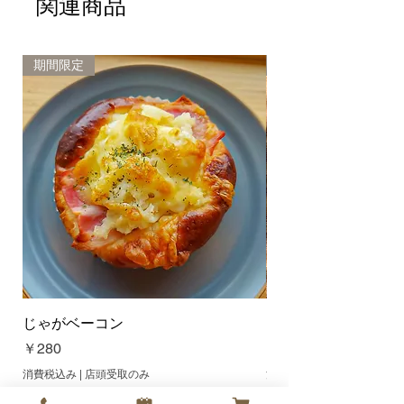
関連商品
商品のお引取りをさせて頂き、交
換または返金させて頂きます。 ま
た、品間違えや不良の商品は、そ
のままお取り置きくださいますよ
期間限定
新商品
うお願い致します。 商品のお取り
置きができない場合は、交換また
は返金の対象外とさせて頂く場合
がございますので、ご了承お願い
致します。
じゃがベーコン
オレンジクリームチ
価格
価格
￥280
￥300
消費税込み
|
店頭受取のみ
消費税込み