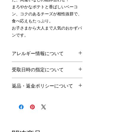
まろやかなポテトと香ばしいベーコ
ン、コクのあるチーズが相性抜群で、
食べ応えもたっぷり。
お子さまから大人まで人気のおかずパ
ンです。
アレルギー情報について
小麦
乳
卵
えび
その他
受取日時の指定について
○
○
○
豚
受取前日の21時までの注文で、翌
返品・返金ポリシーについて
日に受取可能です。
受取可能時間は当店の営業日・営
商品の性質上、お客様のご都合で
業時間のみとなっております。
の返品はお断りさせて頂きます。
営業日：火・水・木（10時〜売
ご注文頂いた商品に品間違えや不
切れまで）
良がございましたら、商品受取当
日に、お電話にてご連絡くださ
い。