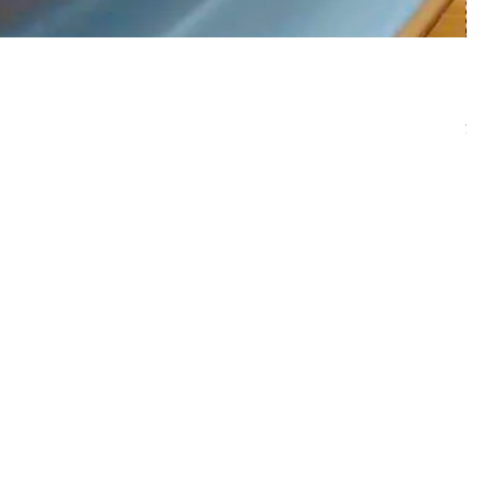
オ
価
￥3
消費