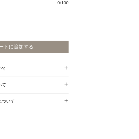
0/100
ートに追加する
いて
卵
えび
その他
いて
までの注文で、翌日に受取可能で
○
について
店の営業日・営業時間のみとなっ
客様のご都合での返品はお断りさ
ご注文頂いた商品に品間違えや不良
・木（10時〜売切れまで）
、商品受取当日に、お電話にてご
させて頂き、交換または返金させ