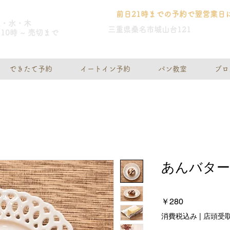
前日21時までの予約で翌営業日
火・水・木
三重県桑名市城山台121
10時 ~ 売切まで
できたて予約
イートイン予約
パン教室
ブロ
あんバター
価
￥280
格
消費税込み
|
店頭受