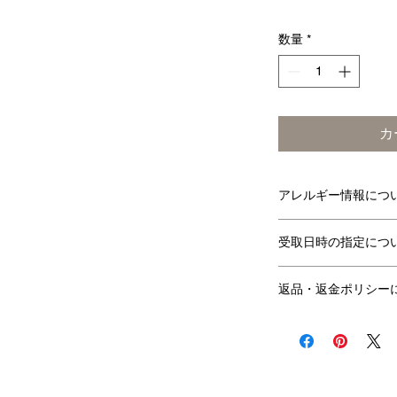
数量
*
カ
アレルギー情報につ
小麦
乳
受取日時の指定につ
○
受取前日の21時
○
返品・返金ポリシー
す。
受取可能時間は当
商品の性質上、お
ております。
せて頂きます。 
営業日：火・水
がございましたら
連絡ください。
商品のお引取りを