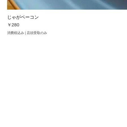
じゃがベーコン
価格
￥280
消費税込み
|
店頭受取のみ