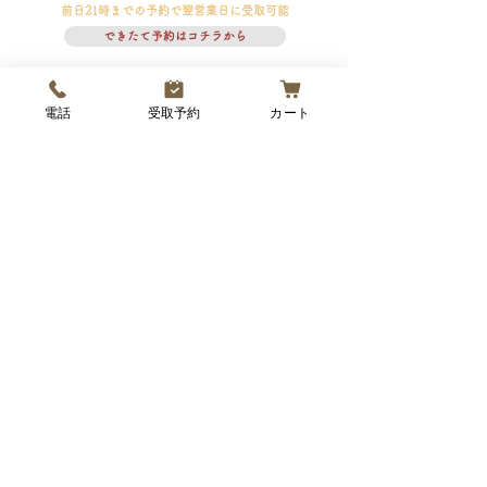
前日21時までの予約で翌営業日に受取可能
できたて予約はコチラから
電話
受取予約
カート
トップページ
できたて予約
営業日カレンダー
ブログ
お問い合わせ
パン教室について
教師のご案内​
教室料金
生徒さんの声
​パン教室の予約