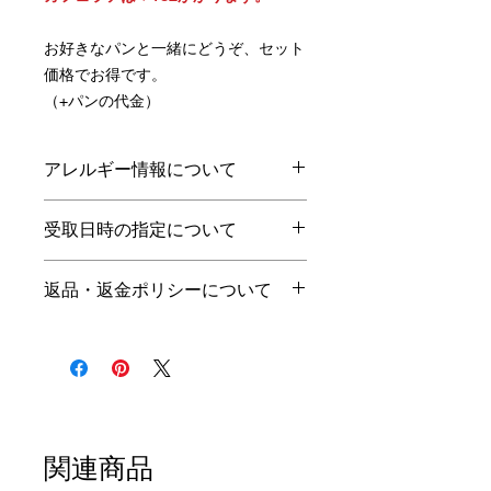
お好きなパンと一緒にどうぞ、セット
価格でお得です。
（+パンの代金）
アレルギー情報について
スープは日替りで変わります、詳
受取日時の指定について
しいアレルギー情報などはお問い
合わせください。
受取前日の21時までの注文で、翌
返品・返金ポリシーについて
日に受取可能です。
小麦
乳
卵
えび
その他
受取可能時間は当店の営業日・営
商品の性質上、お客様のご都合で
業時間のみとなっております。
の返品はお断りさせて頂きます。
営業日：火・水・木（10時〜売
ご注文頂いた商品に品間違えや不
切れまで）
良がございましたら、商品受取当
日に、お電話にてご連絡くださ
い。
関連商品
商品のお引取りをさせて頂き、交