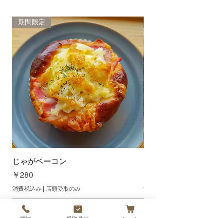
換または返金させて頂きます。 ま
た、品間違えや不良の商品は、そ
のままお取り置きくださいますよ
期間限定
新商品
うお願い致します。 商品のお取り
置きができない場合は、交換また
は返金の対象外とさせて頂く場合
がございますので、ご了承お願い
致します。
じゃがベーコン
オレンジクリームチ
価格
価格
￥280
￥300
消費税込み
|
店頭受取のみ
消費税込み
カートに追加する