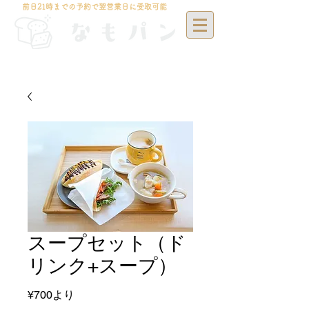
前日21時までの予約で翌営業日に受取可能
スープセット（ド
リンク+スープ）
セ
¥700
より
ー