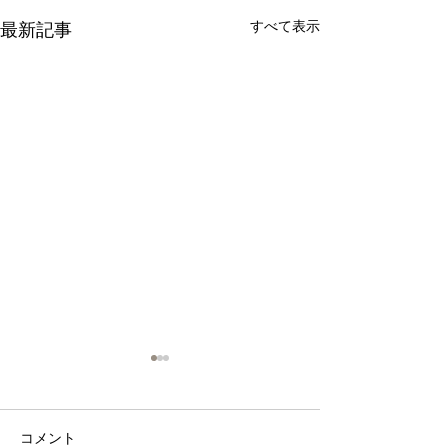
すべて表示
最新記事
🍞【イベント出店のお知
🛍【出店のお知
らせ】「てらまち体験学
「くみまちマルシェ
習」でパン販売します！
インズ桑名店」
こんにちは、なもパンです。
コメント
今日は、うれしい