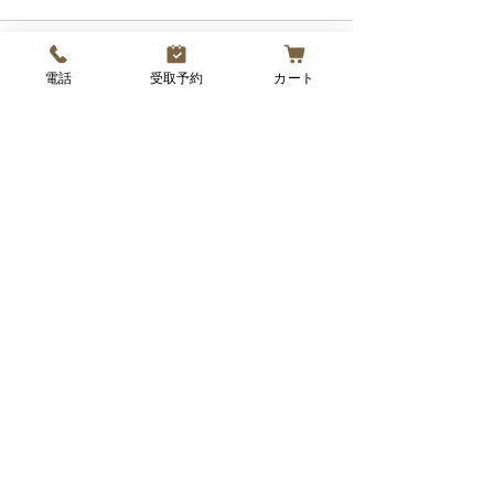
パンが登場しま
このたび、桑名市の寺町商店
お届けします📣 このたび、カ
街で開催される「てらまち体
インズ桑名店で開
験学習」にて、なもパンが子
「くみまちマルシ
コメントを追加…
電話
受取予約
カート
どもたちのお昼ごはんを販売
もパンが参加させ
するお店として参加します！
ことになりました
🏫「てらまち体験学習」と
託販売のため、ス
は？ 地元の子どもたちがいろ
場にはおりません
いろな仕事や体験を楽しめ
めて焼いたパンた
る、毎年人気のイベントです
りご用意してお届
♪...
🍞...