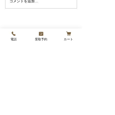
「くみまちマルシ
コメントを追加…
どもたちのお昼ごはんを販売
もパンが参加させ
するお店として参加します！
ことになりました
🏫「てらまち体験学習」と
託販売のため、ス
は？ 地元の子どもたちがいろ
場にはおりません
いろな仕事や体験を楽しめ
めて焼いたパンた
る、毎年人気のイベントです
りご用意してお届
電話
受取予約
カート
♪...
🍞...
営業日：火・水・木
​営業時間：10時 ~ 売切まで
前日21時までの予約で翌営業日に受取可能