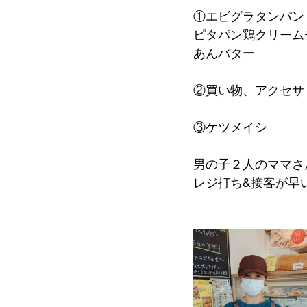
①エビグラタンパン
ピタパン鶏クリーム
あんバター
②買い物、アクセサ
③ケツメイシ
男の子２人のママさ
レジ打ち&接客が早