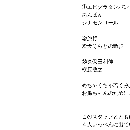
①エビグラタンパン
あんぱん
シナモンロール
②旅行
愛犬そらとの散歩
③久保田利伸
槇原敬之
めちゃくちゃ若くみ
お孫ちゃんのために
このスタッフととも
４人いっぺんに出て