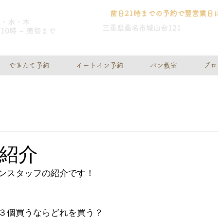
前日21時までの予約で翌営業日
火・水・木
三重県桑名市城山台121
10時 ~ 売切まで
できたて予約
イートイン予約
パン教室
ブロ
紹介
ンスタッフの紹介です！
３個買うならどれを買う？